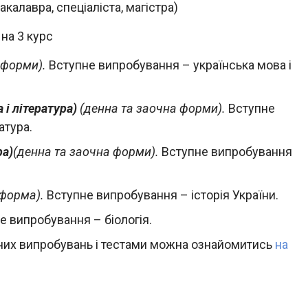
акалавра, спеціаліста, магістра)
на 3 курс
 форми).
Вступне випробування – українська мова і
 і література)
(денна та заочна форми).
Вступне
атура.
ра)
(денна та заочна форми).
Вступне випробування
 форма).
Вступне випробування – історія України.
е випробування – біологія.
них випробувань і тестами можна ознайомитись
на