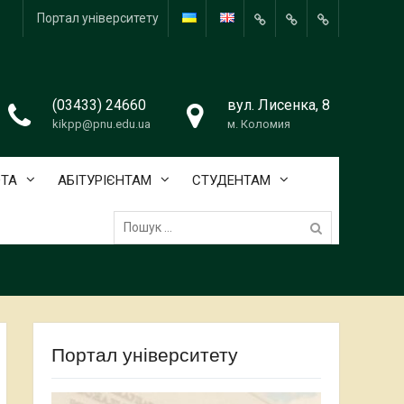
Портал університету
About
HISTORY
Teaching
the
Staff
department
(03433) 24660
вул. Лисенка, 8
kikpp@pnu.edu.ua
м. Коломия
ОТА
АБІТУРІЄНТАМ
СТУДЕНТАМ
Пошук:
Портал університету