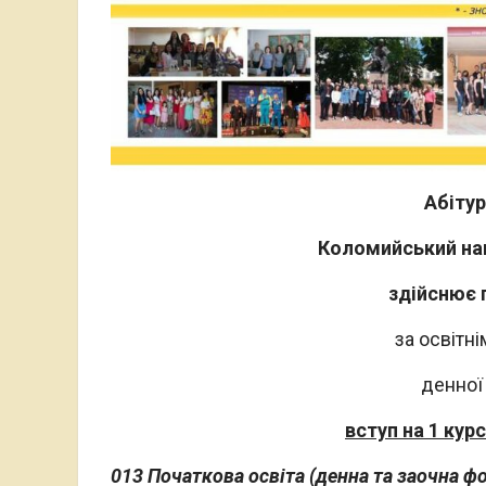
Абітур
Коломийський на
здійснює 
за освітн
денної
вступ на 1 кур
013 Початкова освіта
(денна та заочна ф