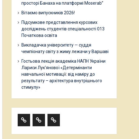
просторі Банаха на платформі Moserab”
Вітаємо випускників 2026!
Підсумкове представлення курсових
досліджень студентів спеціальності 013
Початкова освіта
Викладачка університету — суддя
чемпіонату світу з жиму лежачи у Варшаві
Гостьова лекція академіка НАПН України
Лариси Лук’янової «Детермінанти
навчальної мотивації: від наміру до
результату – архітектура внутрішнього
стимулу»
About
HISTORY
Teaching
the
Staff