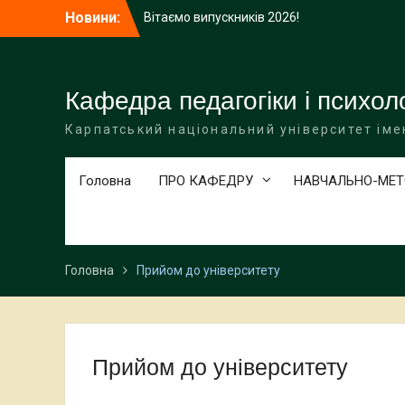
Перейти
Новини:
Вітаємо випускників 2026!
до
Підсумкове представлення курсових
вмісту
досліджень студентів спеціальності 013
Початкова освіта
Гостьова лекція на тему: “Оптимізація
Кафедра педагогіки і психоло
тренувального процесу з пауерліфтингу
Карпатський національний університет іме
у просторі Банаха на платформі
Moserab”
Головна
ПРО КАФЕДРУ
НАВЧАЛЬНО-МЕТ
Головна
Прийом до університету
Прийом до університету