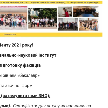
ієнту 2021 року!
вчально-науковий інститут
підготовку фахівців
ім рівнем «бакалавр»
 та заочної форм:
с (за результатами ЗНО):
орми).
Сертифікати для в
ступу на навчання за