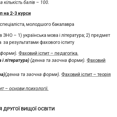
 кількість балів – 100.
п на 2-3 курси
пеціаліста, молодшого бакалавра
 ЗНО – 1) українська мова і література; 2) предмет
та за результатами фахового іспиту
 форми).
Ф
аховий іспит – педагогіка.
 і література)
(денна та заочна форми).
Фаховий
ра)
(денна та заочна форми).
Фаховий іспит – теорія
т – основи психології.
 ДРУГОЇ ВИЩОЇ ОСВІТИ