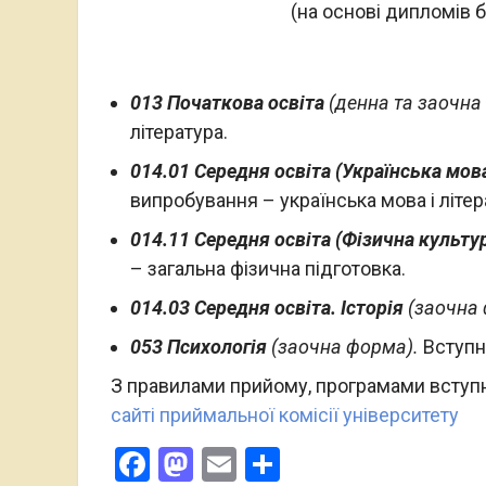
(на основі дипломів б
013 Початкова освіта
(денна та заочна
література.
014.01 Середня освіта (Українська мова
випробування – українська мова і літер
014.11 Середня освіта (Фізична культу
– загальна фізична підготовка.
014.03 Середня освіта. Історія
(заочна
053 Психологія
(заочна форма).
Вступн
З правилами прийому, програмами вступ
сайті приймальної комісії університету
Facebook
Mastodon
Email
Поділитися