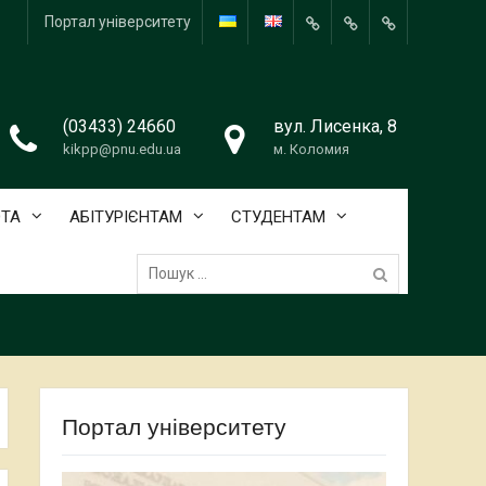
Портал університету
About
HISTORY
Teaching
the
Staff
department
(03433) 24660
вул. Лисенка, 8
kikpp@pnu.edu.ua
м. Коломия
ОТА
АБІТУРІЄНТАМ
СТУДЕНТАМ
Пошук:
Портал університету