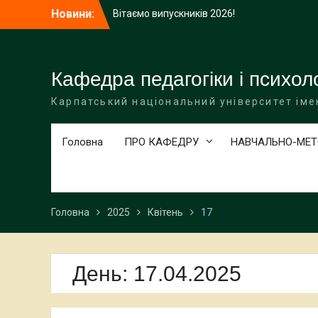
Перейти
Новини:
Вітаємо випускників 2026!
до
Підсумкове представлення курсових
вмісту
досліджень студентів спеціальності 013
Початкова освіта
Гостьова лекція на тему: “Оптимізація
Кафедра педагогіки і психоло
тренувального процесу з пауерліфтингу
Карпатський національний університет іме
у просторі Банаха на платформі
Moserab”
Головна
ПРО КАФЕДРУ
НАВЧАЛЬНО-МЕТ
Головна
2025
Квітень
17
День:
17.04.2025