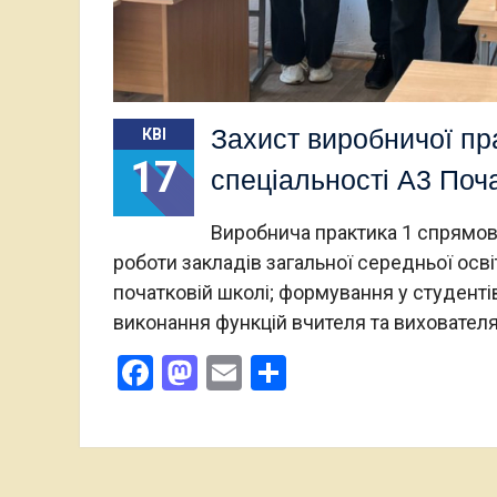
Захист виробничої пра
КВІ
17
спеціальності А3 Поча
Виробнича практика 1 спрямов
роботи закладів загальної середньої осв
початковій школі; формування у студенті
виконання функцій вчителя та виховател
Facebook
Mastodon
Email
Поділитися