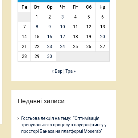
Пн
Вт
Ср
Чт
Пт
Сб
Нд
1
2
3
4
5
6
7
8
9
10
11
12
13
14
15
16
17
18
19
20
21
22
23
24
25
26
27
28
29
30
« Бер
Тра »
Недавні записи
Гостьова лекція на тему: “Оптимізація
тренувального процесу з пауерліфтингу у
просторі Банаха на платформі Moserab”