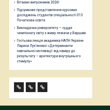
Вітаємо випускників 2026!
Підсумкове представлення курсових
досліджень студентів спеціальності 013
Початкова освіта
Викладачка університету — суддя
чемпіонату світу з жиму лежачи у Варшаві
Гостьова лекція академіка НАПН України
Лариси Лук’янової «Детермінанти
навчальної мотивації: від наміру до
результату – архітектура внутрішнього
стимулу»
About
HISTORY
Teaching
the
Staff
department