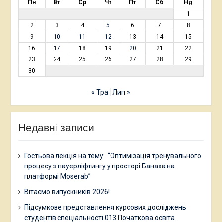
Пн
Вт
Ср
Чт
Пт
Сб
Нд
1
2
3
4
5
6
7
8
9
10
11
12
13
14
15
16
17
18
19
20
21
22
23
24
25
26
27
28
29
30
« Тра
Лип »
Недавні записи
Гостьова лекція на тему: “Оптимізація тренувального
процесу з пауерліфтингу у просторі Банаха на
платформі Moserab”
Вітаємо випускників 2026!
Підсумкове представлення курсових досліджень
студентів спеціальності 013 Початкова освіта