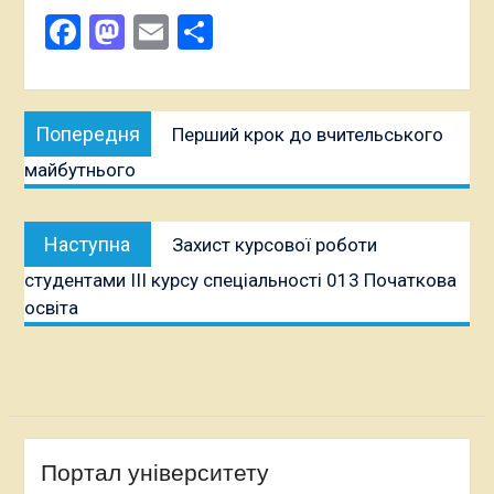
Facebook
Mastodon
Email
Поділитися
Навігація
Попередня
Попередня
Перший крок до вчительського
записів
публікація:
майбутнього
Наступна
Наступна
Захист курсової роботи
публікація:
студентами ІІІ курсу спеціальності 013 Початкова
освіта
Портал університету