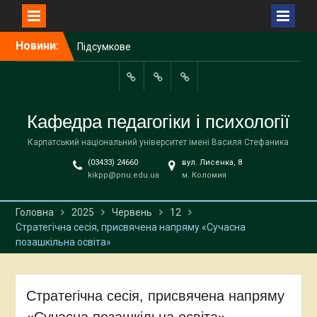
Перейти
Новини:
Підсумкове
до
представлення курсових
вмісту
досліджень студентів
спеціальності 013
About
HISTORY
Teaching
Початкова освіта
the
Staff
Кафедра педагогіки і психології
Гостьова лекція на тему:
department
“Оптимізація
Карпатський національний університет імені Василя Стефаника
тренувального процесу з
(03433) 24660
вул. Лисенка, 8
пауерліфтингу у просторі
kikpp@pnu.edu.ua
м. Коломия
Банаха на платформі
Moserab”
Вітаємо випускників 2026!
Головна
2025
Червень
12
Стратегічна сесія, присвячена напряму «Сучасна
позашкільна освіта»
Стратегічна сесія, присвячена напряму