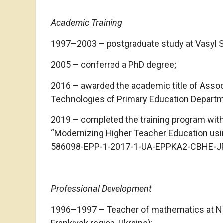
Academic Training
1997–2003 – postgraduate study at Vasyl St
2005 – conferred a PhD degree;
2016 – awarded the academic title of Asso
Technologies of Primary Education Departm
2019 – completed the training program wit
“Modernizing Higher Teacher Education usi
586098-EPP-1-2017-1-UA-EPPKA2-CBHE-JP
Professional Development
1996–1997 – Teacher of mathematics at N
Frankivsk region, Ukraine);