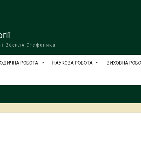
гії
ні Василя Стефаника
ОДИЧНА РОБОТА
НАУКОВА РОБОТА
ВИХОВНА РОБ