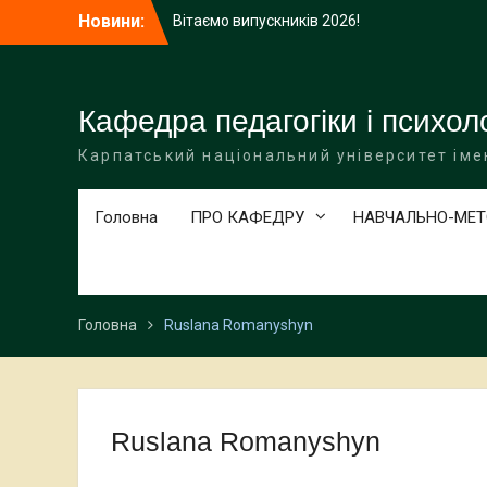
Перейти
Новини:
Вітаємо випускників 2026!
до
Підсумкове представлення курсових
вмісту
досліджень студентів спеціальності 013
Початкова освіта
Гостьова лекція на тему: “Оптимізація
Кафедра педагогіки і психоло
тренувального процесу з пауерліфтингу
Карпатський національний університет іме
у просторі Банаха на платформі
Moserab”
Головна
ПРО КАФЕДРУ
НАВЧАЛЬНО-МЕТ
Головна
Ruslana Romanyshyn
Ruslana Romanyshyn