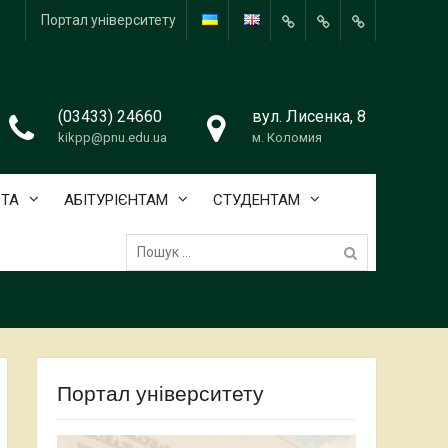
Портал університету
About
HISTORY
Teaching
the
Staff
department
(03433) 24660
вул. Лисенка, 8
kikpp@pnu.edu.ua
м. Коломия
ОТА
АБІТУРІЄНТАМ
СТУДЕНТАМ
Пошук:
Портал університету